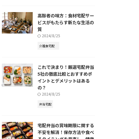
高齢者の味方：食材宅配サー
ビスがもたらす新たな生活の
質
2024/8/25
介護食宅配
これで決まり！厳選宅配弁当
5社の徹底比較とおすすめポ
イントとデメリットはある
の？
2024/8/25
弁当宅配
宅配弁当の賞味期限に関する
不安を解消！保存方法や食べ
るタイミングを見直し、健康