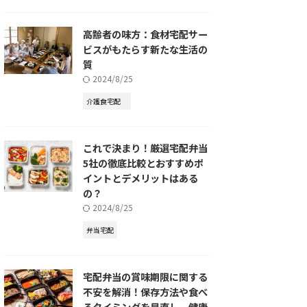
高齢者の味方：食材宅配サー
ビスがもたらす新たな生活の
質
2024/8/25
介護食宅配
これで決まり！厳選宅配弁当
5社の徹底比較とおすすめポ
イントとデメリットはある
の？
2024/8/25
弁当宅配
宅配弁当の賞味期限に関する
不安を解消！保存方法や食べ
るタイミングを見直し、健康